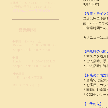
※休業日でも公式LINE・メールにて
8月7日(木)
ご予約の受付を
しております。
​ （基本的には一ヶ月以内の受付）
【食事・テイク
当店は完全予約
前日20:30ま
※営業時間外の
営業時間
★メニューは上
◆平日（水～木）・土
Dinner
18:00〜20:30 L .O
Shop & Drink 18:00〜21:00
【来店時のお願
＊マスクを着用
◆日
＊ご入店時、手
Lunch
11:00〜13:30 L .O
＊ご入店時に皆
Shop & Drink 11:00〜14:00
◆休業日
【お店の予防対
月・火・金・不定休
＊当店では空気
＊お座席、カウ
※L .O : ラストオーダー
＊同時にお食事
＊CO2センサ
【ご予約先】