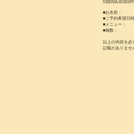
nagoya.oribio
■お名前：
■ご予約希望日
■メニュー：
■個数：
以上の内容を必
記載がありませ