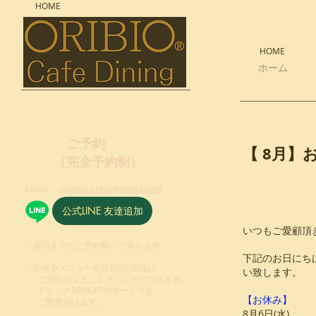
HOME
HOME
ホーム
ご予約
【 8
月
（完全予約制）
Email:
nagoya.oribio@gmail.com
公式LINE 友達追加
いつもご愛顧頂
〈前日までのご予約制〉で承ります。
下記のお日にち
☆お食事メニューを前日20:30迄に
い致します。
ご予約頂くと、１メニューにつき１杯、
ドリンク30%OFFのサービスを
【お休み】
ご利用頂けます。
8月6
日
(水)